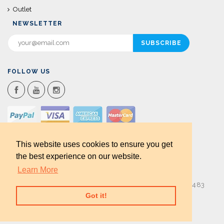
Outlet
NEWSLETTER
FOLLOW US
This website uses cookies to ensure you get
the best experience on our website.
Learn More
Via Don G. Muntoni 9 50059 Vinci (FI) P.iva 05377000483
Got it!
+39 328 1736090
info@officinadellidea.it