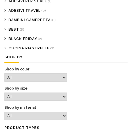
ADESIVI PER SCALE
(1)
ADESIVI TRAVEL
(0)
BAMBINI CAMERETTA
(8)
BEST
(8)
BLACK FRIDAY
(2)
CUCINA PIASTRELLE
(7)
SHOP BY
DECORAZIONI PER
(0)
FONDALI PER VETRINE
(0)
Shop by color
HOME PAGE
(101)
I PIÙ VENDUTI
(0)
Shop by size
PRODOTTI COVID-19
(0)
PROMOZIONI
(3)
Shop by material
TAPPETI ADESIVI
(0)
VETRINISTICA NEGOZI
(14)
PRODUCT TYPES