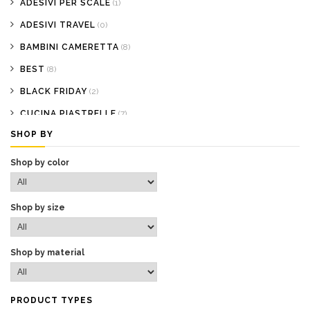
ADESIVI PER SCALE
(1)
ADESIVI TRAVEL
(0)
BAMBINI CAMERETTA
(8)
BEST
(8)
BLACK FRIDAY
(2)
CUCINA PIASTRELLE
(7)
SHOP BY
DECORAZIONI PER
(0)
FONDALI PER VETRINE
(0)
Shop by color
HOME PAGE
(101)
I PIÙ VENDUTI
(0)
Shop by size
PRODOTTI COVID-19
(0)
PROMOZIONI
(3)
Shop by material
TAPPETI ADESIVI
(0)
VETRINISTICA NEGOZI
(14)
PRODUCT TYPES