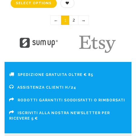
←
1
2
→
SPEDIZIONE GRATUITA OLTRE € 85
ASSISTENZA CLIENTI H/24
RODOTTI GARANTITI SODDISFATTI O RIMBORSATI
ISCRIVITI ALLA NOSTRA NEWSLETTER PER
RICEVERE 5 €