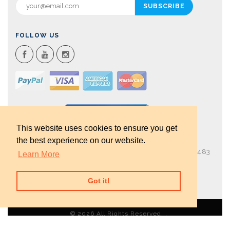
FOLLOW US
This website uses cookies to ensure you get
the best experience on our website.
Via Don G. Muntoni 9 50059 Vinci (FI) P.iva 05377000483
Learn More
+39 328 1736090
info@officinadellidea.it
Got it!
© 2026 All Rights Reserved. .