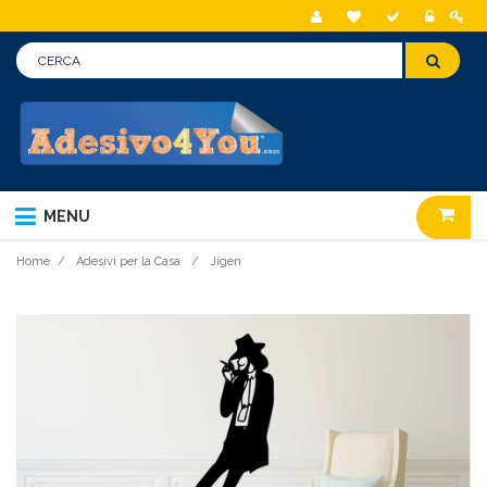
MENU
Home
/
Adesivi per la Casa
/
Jigen