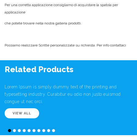
Per una corretta applicazione consigliamo di acquistare la spatola per
applicazione
che potete trovare nella nostra galleria prodotti.
Possiamo realizzare Scritte personalizzate su richiesta. Per info contattaci
Related Products
Lorem Ipsum is simply dummy text of the printing and
typesetting industry. Curabitur eu odio non justo euismod
congue ut nec orci.
VIEW ALL