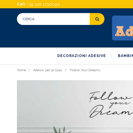
Call:
+39 328 1736090
DECORAZIONI ADESIVE
BAMBI
Home
/
Adesivi per la Casa
/
Follow Your Dreams