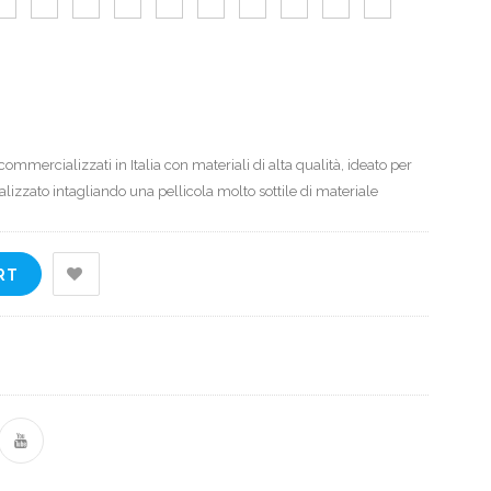
simply
dummy
text of the
printing
and
typesetting
ommercializzati in Italia con materiali di alta qualità, ideato per
industry.
lizzato intagliando una pellicola molto sottile di materiale
Curabitur
eu odio
non justo
RT
euismod
congue ut
nec orci.