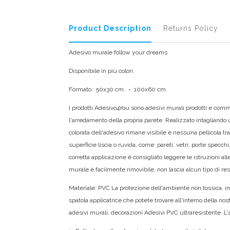
Product Description
Returns Policy
Adesivo murale follow your dreams
Disponibile in più colori.
Formato: 50x30 cm. - 100x60 cm.
I prodotti Adesivo4You sono adesivi murali prodotti e commer
l'arredamento della propria parete. Realizzato intagliando un
colorata dell'adesivo rimane visibile e nessuna pellicola tra
superficie liscia o ruvida, come: pareti, vetri, porte specch
corretta applicazione è consigliato leggere le istruzioni al
murale è facilmente rimovibile, non lascia alcun tipo di res
Materiale: PVC La protezione dell'ambiente non tossica, im
spatola applicatrice che potete trovare all'interno della no
adesivi murali, decorazioni Adesivi PVC ultraresistente. L'