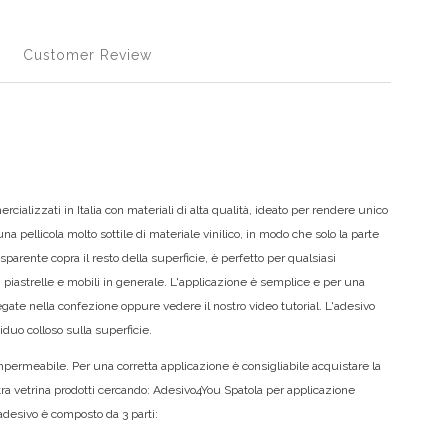
Customer Review
cializzati in Italia con materiali di alta qualità, ideato per rendere unico
a pellicola molto sottile di materiale vinilico, in modo che solo la parte
sparente copra il resto della superficie, è perfetto per qualsiasi
i, piastrelle e mobili in generale. L'applicazione è semplice e per una
legate nella confezione oppure vedere il nostro video tutorial. L'adesivo
iduo colloso sulla superficie.
permeabile. Per una corretta applicazione è consigliabile acquistare la
stra vetrina prodotti cercando: Adesivo4You Spatola per applicazione
adesivo è composto da 3 parti: