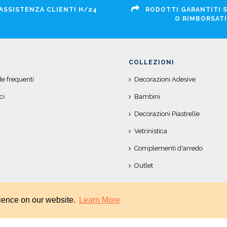
ASSISTENZA CLIENTI H/24
RODOTTI GARANTITI 
O RIMBORSATI
COLLEZIONI
 frequenti
Decorazioni Adesive
ci
Bambini
Decorazioni Piastrelle
Vetrinistica
Complementi d'arredo
Outlet
rience on our website.
Learn More