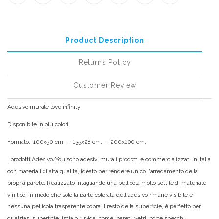
Product Description
Returns Policy
Customer Review
Adesivo murale love infinity
Disponibile in più colori.
Formato: 100x50 cm. - 135x28 cm. - 200x100 cm.
I prodotti Adesivo4You sono adesivi murali prodotti e commercializzati in Italia
con materiali di alta qualità, ideato per rendere unico l'arredamento della
propria parete. Realizzato intagliando una pellicola molto sottile di materiale
vinilico, in modo che solo la parte colorata dell'adesivo rimane visibile e
nessuna pellicola trasparente copra il resto della superficie, è perfetto per
qualsiasi superficie liscia o ruvida, come: pareti, vetri, porte specchi,