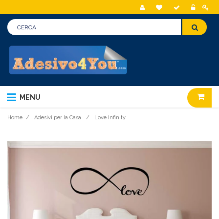
MENU
Home
/
Adesivi per la Casa
/
Love Infinity