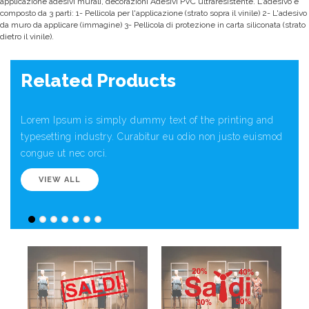
applicazione adesivi murali, decorazioni Adesivi PVC ultraresistente. L'adesivo è
composto da 3 parti: 1- Pellicola per l'applicazione (strato sopra il vinile) 2- L'adesivo
da muro da applicare (immagine) 3- Pellicola di protezione in carta siliconata (strato
dietro il vinile).
Related Products
Lorem Ipsum is simply dummy text of the printing and
typesetting industry. Curabitur eu odio non justo euismod
congue ut nec orci.
VIEW ALL