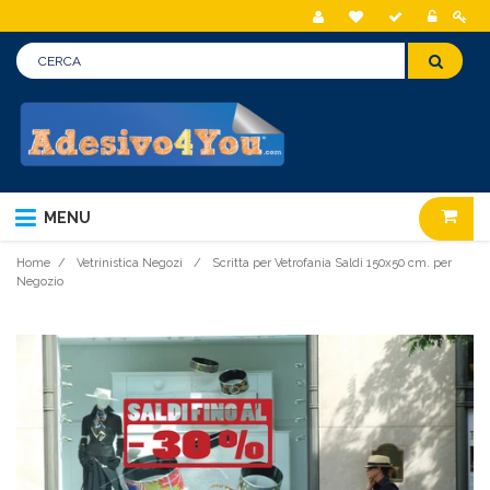
MENU
Home
/
Vetrinistica Negozi
/
Scritta per Vetrofania Saldi 150x50 cm. per
Negozio