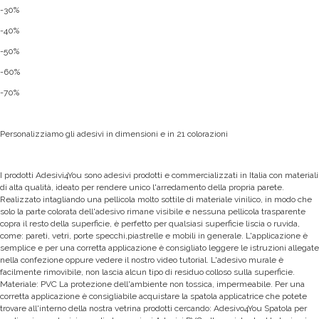
-30%
-40%
-50%
-60%
-70%
Personalizziamo gli adesivi in dimensioni e in 21 colorazioni
I prodotti Adesivi4You sono adesivi prodotti e commercializzati in Italia con materiali
di alta qualità, ideato per rendere unico l'arredamento della propria parete.
Realizzato intagliando una pellicola molto sottile di materiale vinilico, in modo che
solo la parte colorata dell'adesivo rimane visibile e nessuna pellicola trasparente
copra il resto della superficie, è perfetto per qualsiasi superficie liscia o ruvida,
come: pareti, vetri, porte specchi,piastrelle e mobili in generale. L'ap
plicazione è
semplice e per una corretta applicazione è consigliato leggere le istruzioni allegate
nella confezione oppure vedere il nostro video tutorial. L'adesivo murale è
facilmente rimovibile, non lascia alcun tipo di residuo colloso sulla superficie.
Materiale: PVC La protezione dell'ambiente non tossica, impermeabile. Per una
corretta applicazione è consigliabile acquistare la spatola applicatrice che potete
trovare all'interno della nostra vetrina prodotti cercando: Adesivo4You Spatola per